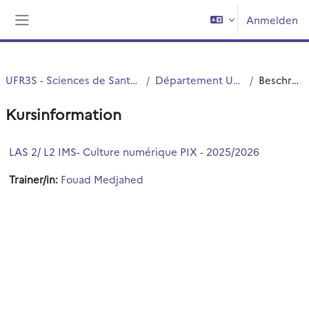
Zum Hauptinhalt
Anmelden
Website-Übersicht
UFR3S - Sciences de Santé et du Sport
Département UFR3S - ILIS
Beschreibung
Kursinformation
LAS 2/ L2 IMS- Culture numérique PIX - 2025/2026
Trainer/in:
Fouad Medjahed