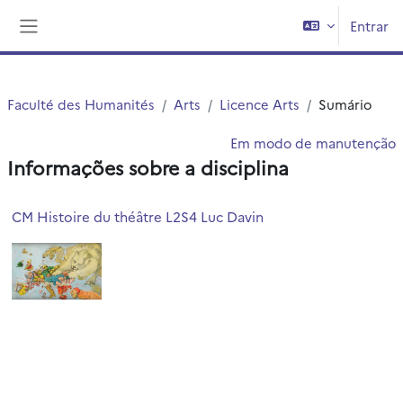
Ir para o conteúdo principal
Entrar
Painel lateral
Faculté des Humanités
Arts
Licence Arts
Sumário
Em modo de manutenção
Informações sobre a disciplina
CM Histoire du théâtre L2S4 Luc Davin