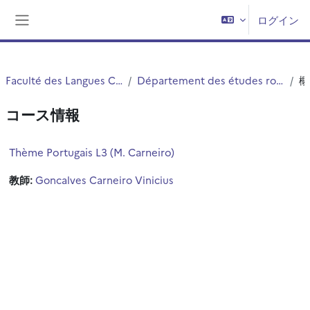
メインコンテンツへスキップする
ログイン
サイドパネル
Faculté des Langues Cultures et Sociétés (FLCS)
Département des études romanes, slaves et orientales (ERSO)
コース情報
Thème Portugais L3 (M. Carneiro)
教師:
Goncalves Carneiro Vinicius