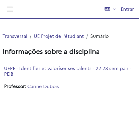
Ir para o conteúdo principal
Entrar
Painel lateral
Transversal
UE Projet de l'étudiant
Sumário
Informações sobre a disciplina
UEPE - Identifier et valoriser ses talents - 22-23 sem pair -
PDB
Professor:
Carine Dubois