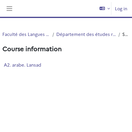
Skip to main content
Log in
Side panel
Faculté des Langues Cultures et Sociétés (FLCS)
Département des études romanes, slaves et orientales (ERSO)
Summary
Course information
A2. arabe. Lansad