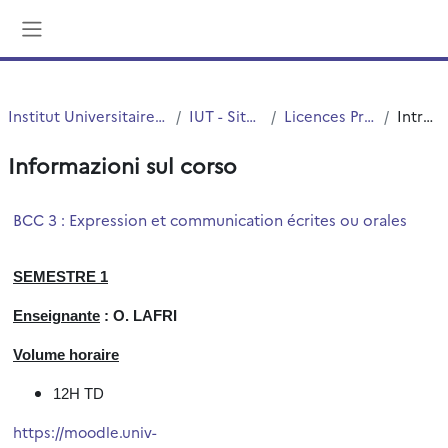
Vai al contenuto principale
Pannello laterale
Institut Universitaire de Technologie (IUT)
IUT - Site de Roubaix
Licences Professionnelles
Introduzione
Informazioni sul corso
BCC 3 : Expression et communication écrites ou orales
SEMESTRE 1
Enseignante
: O. LAFRI
Volume horaire
12H TD
https://moodle.univ-