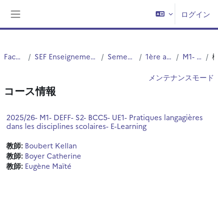
メインコンテンツへスキップする
ログイン
サイドパネル
Faculté PsySEF
SEF Enseignement à Distance - EAD - E-Learning
Semestres pairs (2,4,6)
1ère année de Master
M1- Option DEFF
メンテナンスモード
コース情報
2025/26- M1- DEFF- S2- BCC5- UE1- Pratiques langagières
dans les disciplines scolaires- E-Learning
教師:
Boubert Kellan
教師:
Boyer Catherine
教師:
Eugène Maïté