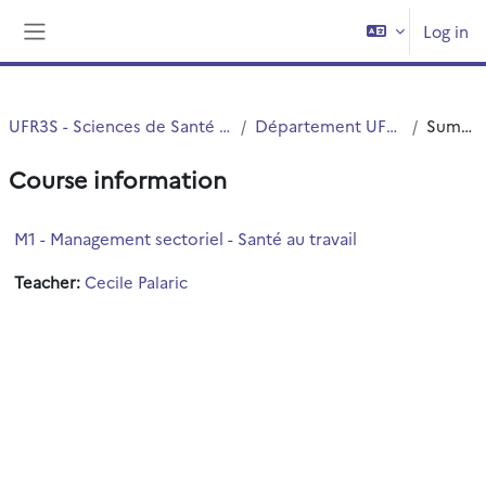
Skip to main content
Log in
Side panel
UFR3S - Sciences de Santé et du Sport
Département UFR3S - ILIS
Summary
Course information
M1 - Management sectoriel - Santé au travail
Teacher:
Cecile Palaric