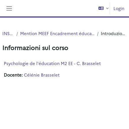
Vai al contenuto principale
Login
Pannello laterale
INSPE
Mention MEEF Encadrement éducatif
Introduzione
Informazioni sul corso
Psychologie de l'éducation M2 EE - C. Brasselet
Docente:
Célénie Brasselet