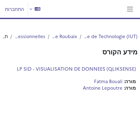
ילוג לתוכן הראשי
התחברות
חלון סקירה צדדי
Institut Universitaire de Technologie (IUT)
IUT - Site de Roubaix
Licences Professionnelles
תקציר
מידע הקורס
LP SID - VISUALISATION DE DONNEES (QLIKSENSE)
מורה:
Fatma Bouali
מורה:
Antoine Lepoutre