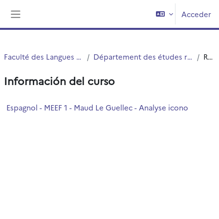
Salta al contenido principal
Acceder
Panel lateral
Faculté des Langues Cultures et Sociétés (FLCS)
Département des études romanes, slaves et orientales (ERSO)
Resumen
Información del curso
Espagnol - MEEF 1 - Maud Le Guellec - Analyse icono