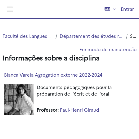
Ir para o conteúdo principal
Entrar
Painel lateral
Faculté des Langues Cultures et Sociétés (FLCS)
Département des études romanes, slaves et orientales (ERSO)
Sumário
Em modo de manutenção
Informações sobre a disciplina
Blanca Varela Agrégation externe 2022-2024
Documents pédagogiques pour la
préparation de l'écrit et de l'oral
Professor:
Paul-Henri Giraud