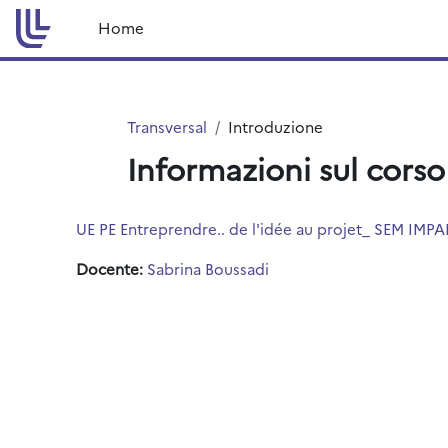
Vai al contenuto principale
Home
Transversal
Introduzione
Informazioni sul corso
UE PE Entreprendre.. de l'idée au projet_ SEM IMPA
Docente:
Sabrina Boussadi