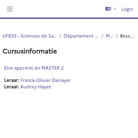
Ga naar hoofdinhoud
Login
Zijpaneel
UFR3S - Sciences de Santé et du Sport
Département UFR3S - ILIS
Master
Beschrijving
Cursusinformatie
Etre apprenti en MASTER 2
Leraar:
Franck-Olivier Denayer
Leraar:
Audrey Hayet