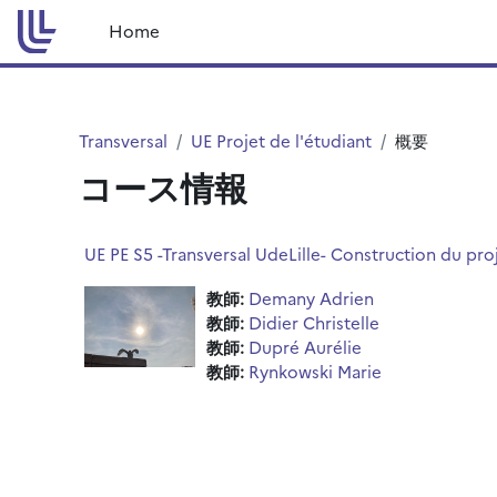
メインコンテンツへスキップする
Home
Transversal
UE Projet de l'étudiant
概要
コース情報
UE PE S5 -Transversal UdeLille- Construction du pro
教師:
Demany Adrien
教師:
Didier Christelle
教師:
Dupré Aurélie
教師:
Rynkowski Marie