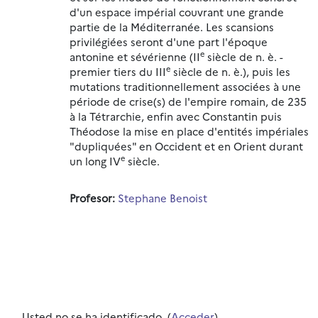
d'un espace impérial couvrant une grande
partie de la Méditerranée. Les scansions
privilégiées seront d'une part l'époque
e
antonine et sévérienne (II
siècle de n. è. -
e
premier tiers du III
siècle de n. è.), puis les
mutations traditionnellement associées à une
période de crise(s) de l'empire romain, de 235
à la Tétrarchie, enfin avec Constantin puis
Théodose la mise en place d'entités impériales
"dupliquées" en Occident et en Orient durant
e
un long IV
siècle.
Profesor:
Stephane Benoist
Usted no se ha identificado. (
Acceder
)