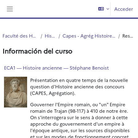
Salta al contenido principal
Acceder
Panel lateral
Faculté des Humanités
Histoire
Capes - Agrég Histoire-Géographie
Resumen
Información del curso
ECA1 — Histoire ancienne — Stéphane Benoist
Présentation en quatre temps de la nouvelle
question d'Histoire ancienne des concours
(CAPES, Agrégation).
Gouverner l'Empire romain, ou "un" Empire
romain de Trajan (98-117) à 410 de notre ère.
On s'interrogera sur le sens à donner à cette
approche du gouvernement d'un empire à
l'époque antique, sur les sources disponibles
et sur les modes de fonctionnement concret