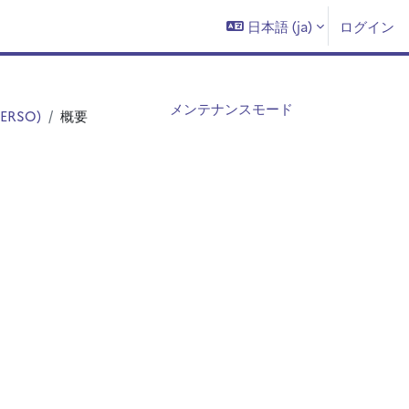
日本語 ‎(ja)‎
ログイン
メンテナンスモード
(ERSO)
概要