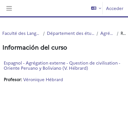
Salta al contenido principal
Acceder
Panel lateral
Faculté des Langues Cultures et Sociétés (FLCS)
Département des études romanes, slaves et orientales (ERSO)
Agrégation Int et Ext
Resumen
Información del curso
Espagnol - Agrégation externe - Question de civilisation -
Oriente Peruano y Boliviano (V. Hébrard)
Profesor:
Véronique Hébrard