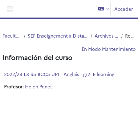
Salta al contenido principal
Acceder
Panel lateral
Faculté PsySEF
SEF Enseignement à Distance - EAD - E-Learning
Archives 2022-2023
Resumen
En Modo Mantenimiento
Información del curso
2022/23-L3-S5-BCC5-UE1 - Anglais - gr2- E-learning
Profesor:
Helen Penet