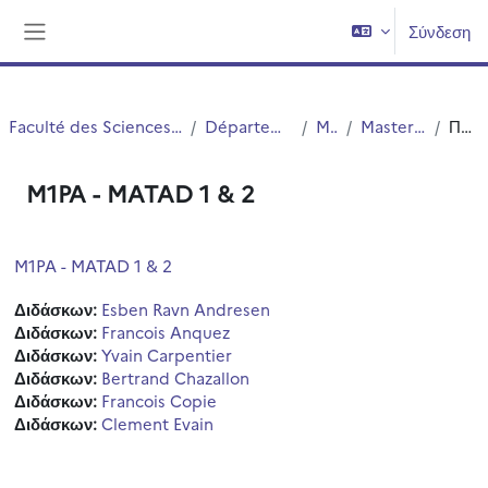
Μετάβαση στο κεντρικό περιεχόμενο
Σύνδεση
Πλευρικός πίνακας
Faculté des Sciences et Technologies (FST)
Département Physique
Master
Master 1 Physique
Περίληψη
M1PA - MATAD 1 & 2
M1PA - MATAD 1 & 2
Διδάσκων:
Esben Ravn Andresen
Διδάσκων:
Francois Anquez
Διδάσκων:
Yvain Carpentier
Διδάσκων:
Bertrand Chazallon
Διδάσκων:
Francois Copie
Διδάσκων:
Clement Evain