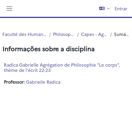
Ir para o conteúdo principal
Entrar
Painel lateral
Faculté des Humanités
Philosophie
Capes - Agreg
Sumário
Informações sobre a disciplina
Radica Gabrielle Agrégation de Philosophie "Le corps",
thème de l'écrit 22-23
Professor:
Gabrielle Radica