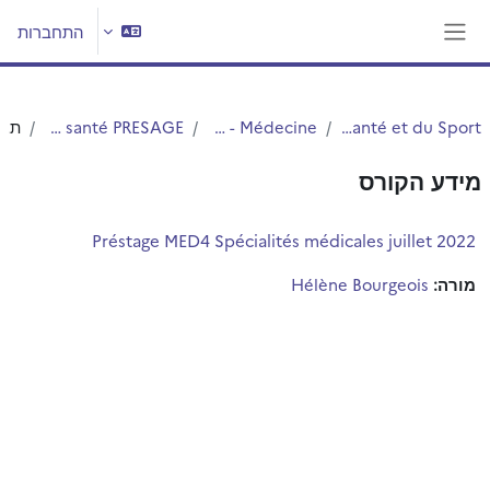
ילוג לתוכן הראשי
התחברות
חלון סקירה צדדי
UFR3S - Sciences de Santé et du Sport
Département UFR3S - Médecine
Centre de Simulation en santé PRESAGE
תקציר
מידע הקורס
Préstage MED4 Spécialités médicales juillet 2022
מורה:
Hélène Bourgeois