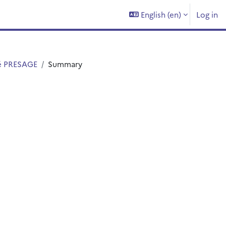
English ‎(en)‎
Log in
té PRESAGE
Summary