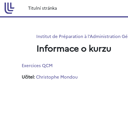
Přejít k hlavnímu obsahu
Titulní stránka
Institut de Préparation à l’Administration G
Informace o kurzu
Exercices QCM
Učitel:
Christophe Mondou