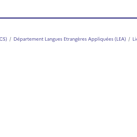
LCS)
Département Langues Etrangères Appliquées (LEA)
Li