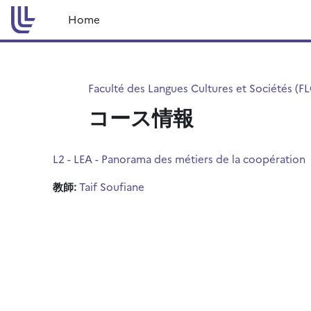
メインコンテンツへスキップする
Home
Faculté des Langues Cultures et Sociétés (F
コース情報
L2 - LEA - Panorama des métiers de la coopération
教師:
Taif Soufiane