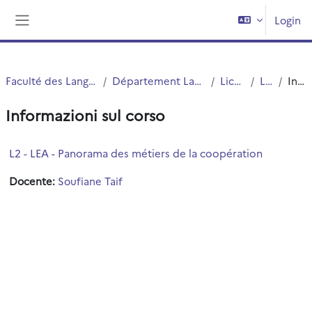
Vai al contenuto principale
Login
Pannello laterale
Faculté des Langues Cultures et Sociétés (FLCS)
Département Langues Etrangères Appliquées (LEA)
Licences (cours)
Licence 2
Introduzione
Informazioni sul corso
L2 - LEA - Panorama des métiers de la coopération
Docente:
Soufiane Taif