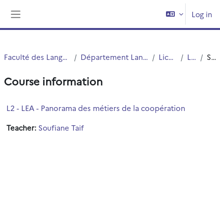
Skip to main content
Log in
Side panel
Faculté des Langues Cultures et Sociétés (FLCS)
Département Langues Etrangères Appliquées (LEA)
Licences (cours)
Licence 2
Summary
Course information
L2 - LEA - Panorama des métiers de la coopération
Teacher:
Soufiane Taif