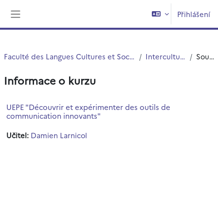
Přejít k hlavnímu obsahu
Přihlášení
Boční panel
Faculté des Langues Cultures et Sociétés (FLCS)
Interculturalité
Souhrn
Informace o kurzu
UEPE "Découvrir et expérimenter des outils de
communication innovants"
Učitel:
Damien Larnicol