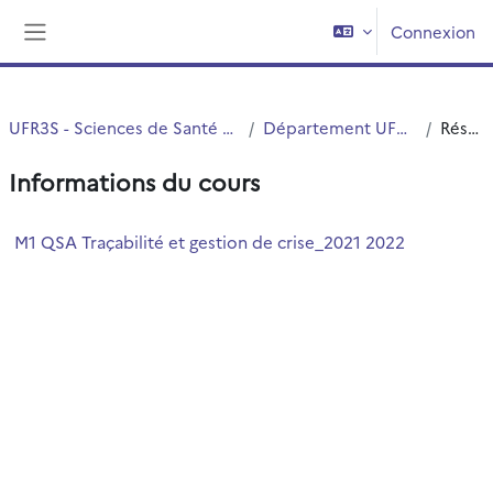
Passer au contenu principal
Connexion
Panneau latéral
UFR3S - Sciences de Santé et du Sport
Département UFR3S - ILIS
Résumé
Informations du cours
M1 QSA Traçabilité et gestion de crise_2021 2022