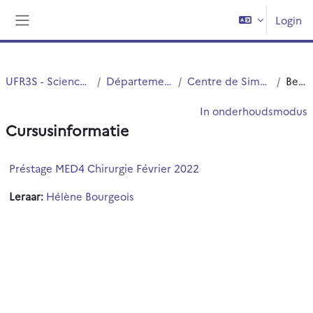
Ga naar hoofdinhoud
Login
Zijpaneel
UFR3S - Sciences de Santé et du Sport
Département UFR3S - Médecine
Centre de Simulation en santé PRESAGE
Beschrijving
In onderhoudsmodus
Cursusinformatie
Préstage MED4 Chirurgie Février 2022
Leraar:
Hélène Bourgeois