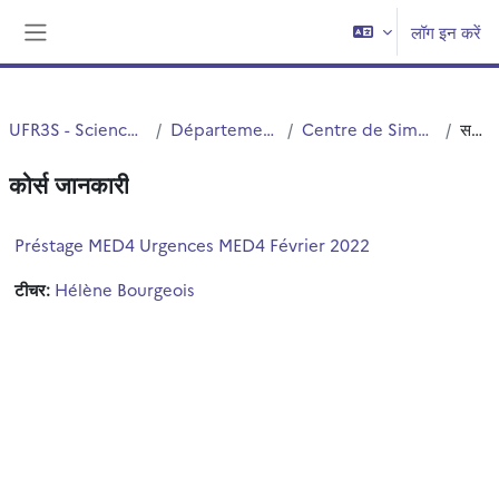
छोड़ कर मुख्य सामग्री पर जाएं
लॉग इन करें
साइड तालिका
UFR3S - Sciences de Santé et du Sport
Département UFR3S - Médecine
Centre de Simulation en santé PRESAGE
सन्क्षिप्त विवरण
कोर्स जानकारी
Préstage MED4 Urgences MED4 Février 2022
टीचर:
Hélène Bourgeois