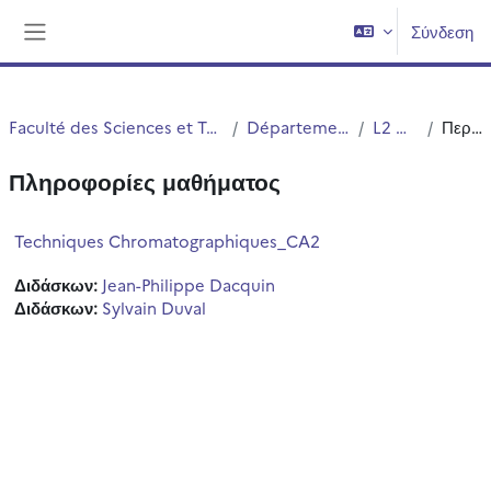
Μετάβαση στο κεντρικό περιεχόμενο
Σύνδεση
Πλευρικός πίνακας
Faculté des Sciences et Technologies (FST)
Département Chimie
L2 Chimie
Περίληψη
Πληροφορίες μαθήματος
Techniques Chromatographiques_CA2
Διδάσκων:
Jean-Philippe Dacquin
Διδάσκων:
Sylvain Duval