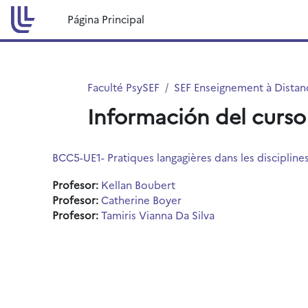
Salta al contenido principal
Página Principal
Faculté PsySEF
SEF Enseignement à Distanc
Información del curso
BCC5-UE1- Pratiques langagières dans les disciplines
Profesor:
Kellan Boubert
Profesor:
Catherine Boyer
Profesor:
Tamiris Vianna Da Silva