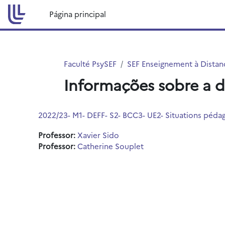
Ir para o conteúdo principal
Página principal
Faculté PsySEF
SEF Enseignement à Distanc
Informações sobre a d
2022/23- M1- DEFF- S2- BCC3- UE2- Situations pédag
Professor:
Xavier Sido
Professor:
Catherine Souplet