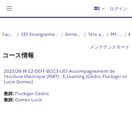
メインコンテンツへスキップする
ログイン
サイドパネル
Faculté PsySEF
SEF Enseignement à Distance - EAD - E-Learning
Semestres pairs (2,4,6)
1ère année de Master
M1- Option DEFF
メンテナンスモード
コース情報
2025/26-M-S2-DEFF-BCC3-UE1-Accompagnement de
l'écriture théorique (MAT) - E-Learning (Cédric Fluckiger et
Lucie Gomes)
教師:
Fluckiger Cedric
教師:
Gomes Lucie