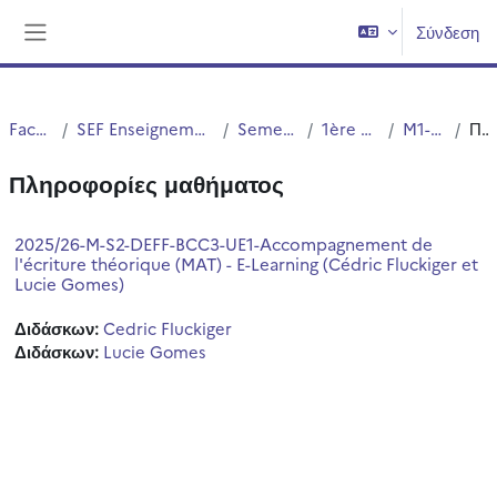
Μετάβαση στο κεντρικό περιεχόμενο
Σύνδεση
Πλευρικός πίνακας
Faculté PsySEF
SEF Enseignement à Distance - EAD - E-Learning
Semestres pairs (2,4,6)
1ère année de Master
M1- Option DEFF
Περίληψη
Πληροφορίες μαθήματος
2025/26-M-S2-DEFF-BCC3-UE1-Accompagnement de
l'écriture théorique (MAT) - E-Learning (Cédric Fluckiger et
Lucie Gomes)
Διδάσκων:
Cedric Fluckiger
Διδάσκων:
Lucie Gomes