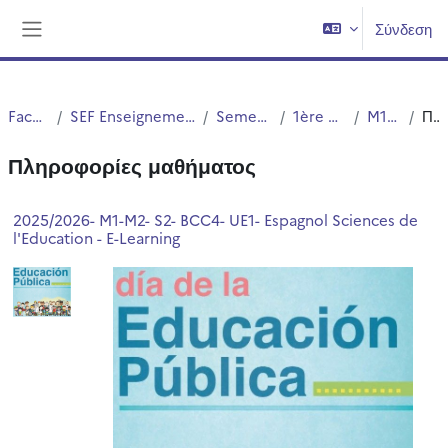
Μετάβαση στο κεντρικό περιεχόμενο
Σύνδεση
Πλευρικός πίνακας
Faculté PsySEF
SEF Enseignement à Distance - EAD - E-Learning
Semestres pairs (2,4,6)
1ère année de Master
M1/M2 Langues
Περίληψη
Πληροφορίες μαθήματος
2025/2026- M1-M2- S2- BCC4- UE1- Espagnol Sciences de
l'Education - E-Learning