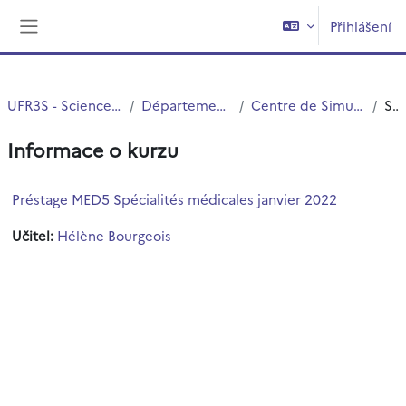
Přejít k hlavnímu obsahu
Přihlášení
Boční panel
UFR3S - Sciences de Santé et du Sport
Département UFR3S - Médecine
Centre de Simulation en santé PRESAGE
Souhrn
Informace o kurzu
Préstage MED5 Spécialités médicales janvier 2022
Učitel:
Hélène Bourgeois