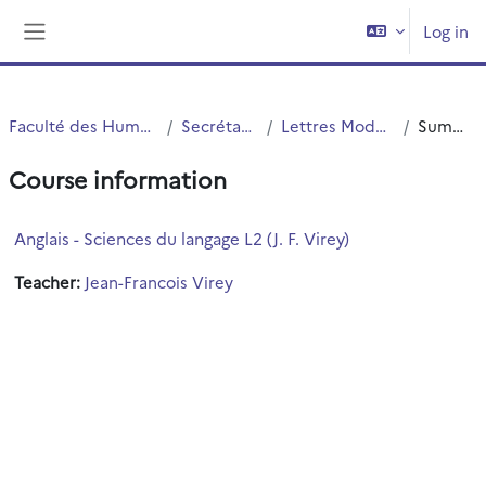
Skip to main content
Log in
Side panel
Faculté des Humanités
Secrétariats
Lettres Modernes
Summary
Course information
Anglais - Sciences du langage L2 (J. F. Virey)
Teacher:
Jean-Francois Virey