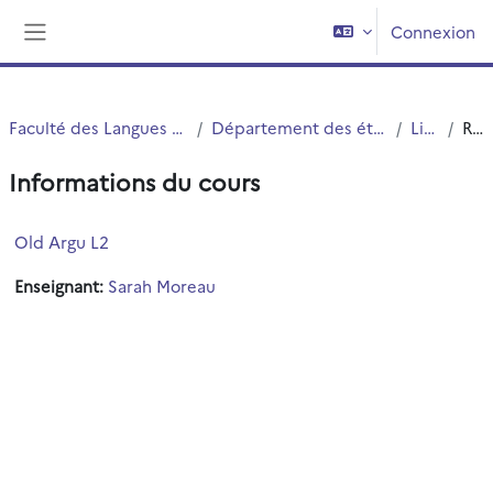
Passer au contenu principal
Connexion
Panneau latéral
Faculté des Langues Cultures et Sociétés (FLCS)
Département des études anglophones - Angellier
Licence 2
Résumé
Informations du cours
Old Argu L2
Enseignant:
Sarah Moreau