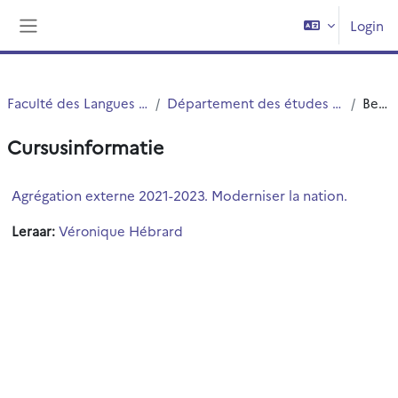
Ga naar hoofdinhoud
Login
Zijpaneel
Faculté des Langues Cultures et Sociétés (FLCS)
Département des études romanes, slaves et orientales (ERSO)
Beschrijving
Cursusinformatie
Agrégation externe 2021-2023. Moderniser la nation.
Leraar:
Véronique Hébrard