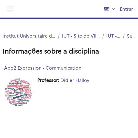
Ir para o conteúdo principal
Entrar
Painel lateral
Institut Universitaire de Technologie (IUT)
IUT - Site de Villeneuve d'Ascq
IUT - Chimie
Sumário
Informações sobre a disciplina
App2 Expression - Communication
Professor:
Didier Halloy