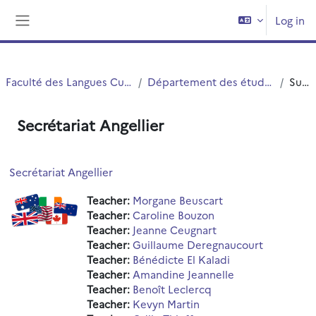
Skip to main content
Log in
Side panel
Faculté des Langues Cultures et Sociétés (FLCS)
Département des études anglophones - Angellier
Summary
Secrétariat Angellier
Secrétariat Angellier
Teacher:
Morgane Beuscart
Teacher:
Caroline Bouzon
Teacher:
Jeanne Ceugnart
Teacher:
Guillaume Deregnaucourt
Teacher:
Bénédicte El Kaladi
Teacher:
Amandine Jeannelle
Teacher:
Benoît Leclercq
Teacher:
Kevyn Martin