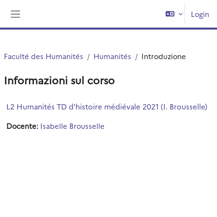
Vai al contenuto principale
Login
Pannello laterale
Faculté des Humanités
Humanités
Introduzione
Informazioni sul corso
L2 Humanités TD d'histoire médiévale 2021 (I. Brousselle)
Docente:
Isabelle Brousselle