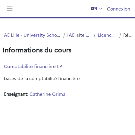
Passer au contenu principal
Connexion
Panneau latéral
IAE Lille - University School of Management
IAE, site Vieux Lille
Licence 3 & Pro
Résumé
Informations du cours
Comptabilité financière LP
bases de la comptabilité financière
Enseignant:
Catherine Grima