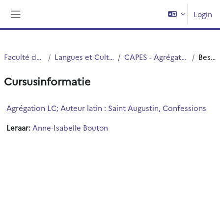
Ga naar hoofdinhoud
Login
Zijpaneel
Faculté des Humanités
Langues et Cultures Antiques (LCA)
CAPES - Agrégation interne et Externe
Beschrijving
Cursusinformatie
Agrégation LC; Auteur latin : Saint Augustin, Confessions
Leraar:
Anne-Isabelle Bouton