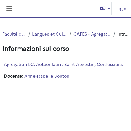
Vai al contenuto principale
Login
Pannello laterale
Faculté des Humanités
Langues et Cultures Antiques (LCA)
CAPES - Agrégation interne et Externe
Introduzione
Informazioni sul corso
Agrégation LC; Auteur latin : Saint Augustin, Confessions
Docente:
Anne-Isabelle Bouton