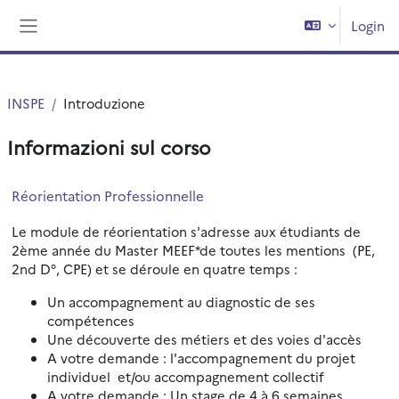
Vai al contenuto principale
Login
Pannello laterale
INSPE
Introduzione
Informazioni sul corso
Réorientation Professionnelle
Le module de réorientation s'adresse aux étudiants de
2ème année du Master MEEF*de toutes les mentions (PE,
2nd D°, CPE) et se déroule en quatre temps :
Un accompagnement au diagnostic de ses
compétences
Une découverte des métiers et des voies d'accès
A votre demande : l'accompagnement du projet
individuel et/ou accompagnement collectif
A votre demande : Un stage de 4 à 6 semaines