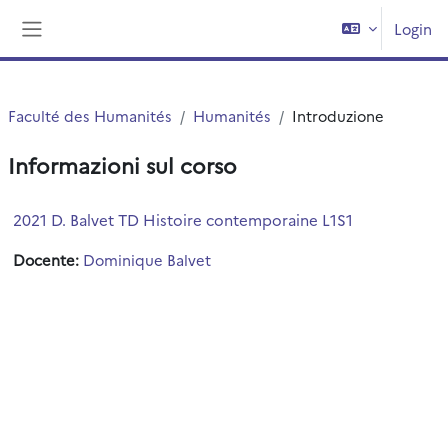
Vai al contenuto principale
Login
Pannello laterale
Faculté des Humanités
Humanités
Introduzione
Informazioni sul corso
2021 D. Balvet TD Histoire contemporaine L1S1
Docente:
Dominique Balvet