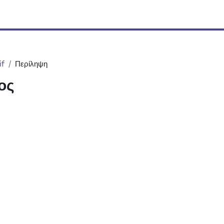
if
Περίληψη
ος